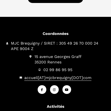
Coordonnées
MJC Brequigny / SIRET : 305 49 26 70 000 24
APE 9004 Z
15 avenue Georges Graff
35200 Rennes
02 99 86 95 95
accueil[AT]mjcbrequigny[DOT]com
Activités