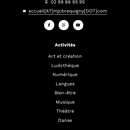
02 99 86 95 95
accueil[AT]mjcbrequigny[DOT]com
Activités
Art et création
Ludothèque
Numérique
Langues
Bien-être
Musique
Théâtre
Danse