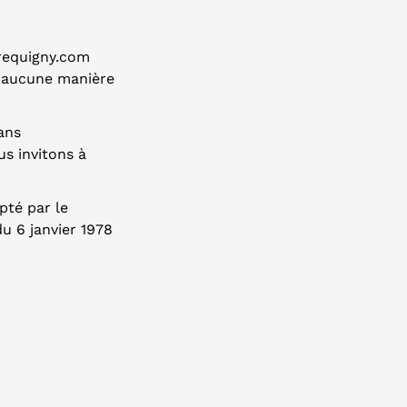
brequigny.com
 aucune manière
ans
s invitons à
té par le
du 6 janvier 1978