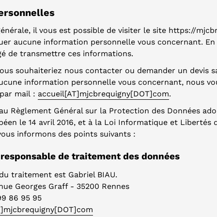
ersonnelles
nérale, il vous est possible de visiter le site https://mjc
er aucune information personnelle vous concernant. En
gé de transmettre ces informations.
vous souhaiteriez nous contacter ou demander un devis s
une information personnelle vous concernant, nous vou
par mail :
accueil[AT]mjcbrequigny[DOT]com
.
u Règlement Général sur la Protection des Données adop
en le 14 avril 2016, et à la Loi Informatique et Libertés 
vous informons des points suivants :
u responsable de traitement des données
du traitement est Gabriel BIAU.
enue Georges Graff - 35200 Rennes
99 86 95 95
T]mjcbrequigny[DOT]com