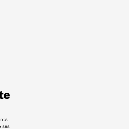
te
ents
e ses