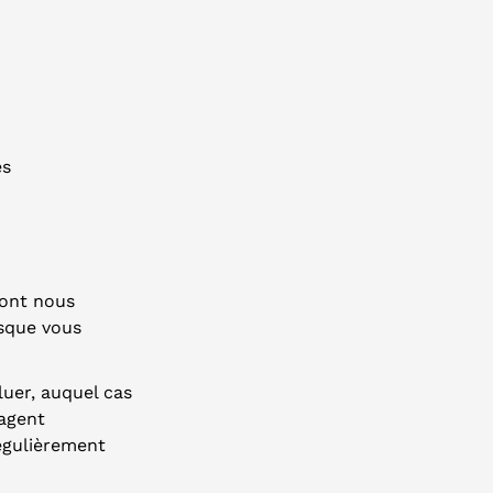
es
dont nous
rsque vous
luer, auquel cas
gagent
régulièrement