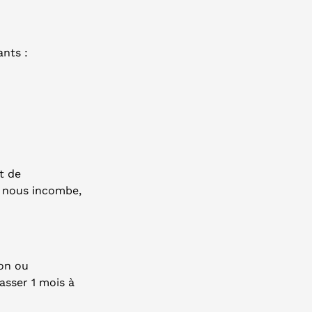
ants :
et de
i nous incombe,
on ou
asser 1 mois à