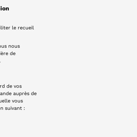
nion
iter le recueil
Nous nous
ière de
.
ard de vos
mande auprès de
uelle vous
n suivant :