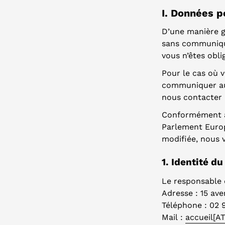
I. Données p
D’une manière gé
sans communiqu
vous n’êtes obli
Pour le cas où 
communiquer auc
nous contacter 
Conformément a
Parlement Europé
modifiée, nous 
1. Identité d
Le responsable 
Adresse : 15 av
Téléphone : 02 
Mail :
accueil[A