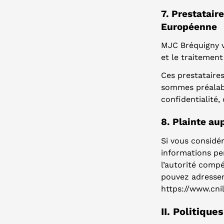
7. Prestataire
Européenne
MJC Bréquigny vo
et le traiteme
Ces prestataire
sommes préalabl
confidentialité,
8. Plainte au
Si vous considér
informations pe
l’autorité compé
pouvez adresser
https://www.cnil
II. Politique