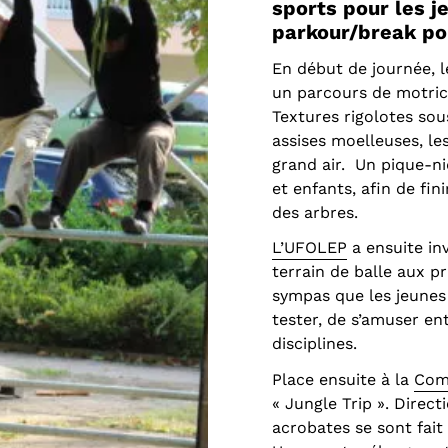
sports pour les j
parkour/break pou
En début de journée, l
un parcours de motrici
Textures rigolotes sous
assises moelleuses, l
grand air. Un pique-n
et enfants, afin de fin
des arbres.
L’UFOLEP
a ensuite inv
terrain de balle aux pr
sympas que les jeunes 
tester, de s’amuser en
disciplines.
Place ensuite à la
Comp
« Jungle Trip ». Direct
acrobates se sont fait