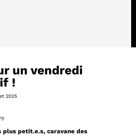
ur un vendredi
f !
let 2025
ny
s plus petit.e.s, caravane des