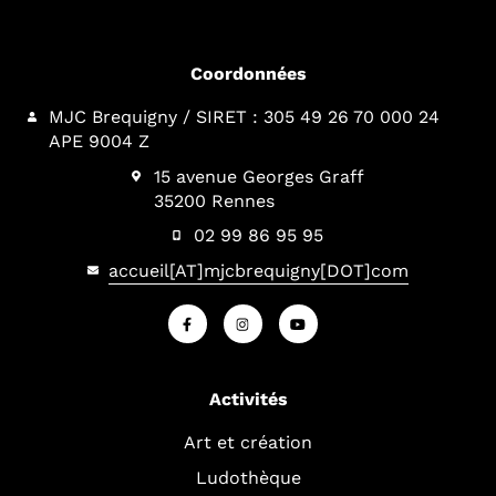
Coordonnées
MJC Brequigny / SIRET : 305 49 26 70 000 24
APE 9004 Z
15 avenue Georges Graff
35200 Rennes
02 99 86 95 95
accueil[AT]mjcbrequigny[DOT]com
Activités
Art et création
Ludothèque