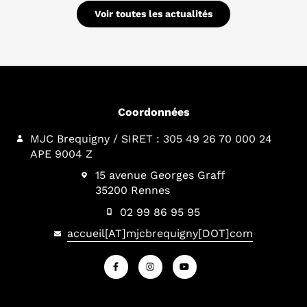
Voir toutes les actualités
Coordonnées
MJC Brequigny / SIRET : 305 49 26 70 000 24
APE 9004 Z
15 avenue Georges Graff
35200 Rennes
02 99 86 95 95
accueil[AT]mjcbrequigny[DOT]com