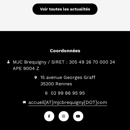
Voir toutes les actualités
Coordonnées
MJC Brequigny / SIRET : 305 49 26 70 000 24
APE 9004 Z
15 avenue Georges Graff
35200 Rennes
02 99 86 95 95
accueil[AT]mjcbrequigny[DOT]com