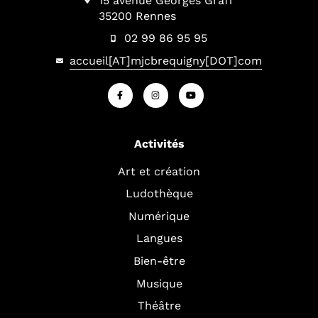
15 avenue Georges Graff
35200 Rennes
02 99 86 95 95
accueil[AT]mjcbrequigny[DOT]com
Activités
Art et création
Ludothèque
Numérique
Langues
Bien-être
Musique
Théâtre