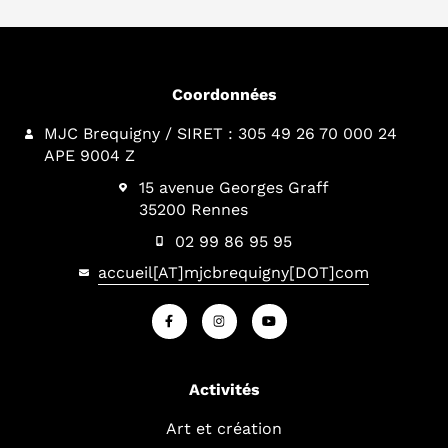
Coordonnées
MJC Brequigny / SIRET : 305 49 26 70 000 24
APE 9004 Z
15 avenue Georges Graff
35200 Rennes
02 99 86 95 95
accueil[AT]mjcbrequigny[DOT]com
Activités
Art et création